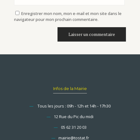
Enregistrer mon nom, mon e-mail et mon site dans le
navigateur pour mon prochain commentaire.
Infos de la Mairie
—
Tous les jours : 09h - 12h et 14h - 17h30
—
12 Rue du Pic du midi
—
05 62 31 20 03
—
mairie@tostat.fr