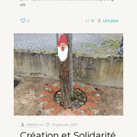
elit.
6
0
Lire plus
Admin
on
14 janvier 2021
Création et Solidarité