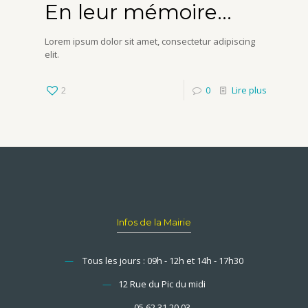
En leur mémoire…
Lorem ipsum dolor sit amet, consectetur adipiscing
elit.
2
0
Lire plus
Infos de la Mairie
—
Tous les jours : 09h - 12h et 14h - 17h30
—
12 Rue du Pic du midi
—
05 62 31 20 03