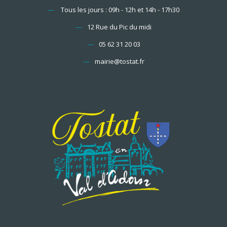
—
Tous les jours : 09h - 12h et 14h - 17h30
—
12 Rue du Pic du midi
—
05 62 31 20 03
—
mairie@tostat.fr