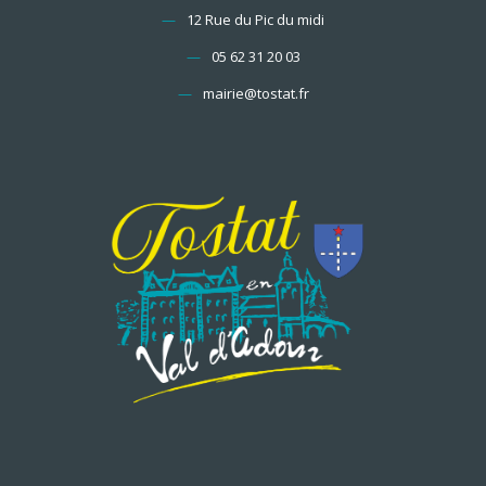
—
12 Rue du Pic du midi
—
05 62 31 20 03
—
mairie@tostat.fr