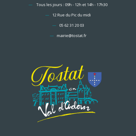
—
Tous les jours : 09h - 12h et 14h - 17h30
—
12 Rue du Pic du midi
—
05 62 31 20 03
—
mairie@tostat.fr