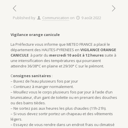
Published by
Communication
on
9 août 2022
Vigilance orange canicule
La Préfecture vous informe que METEO FRANCE a placé le
département des HAUTES-PYRENEES en
VIGILANCE ORANGE
CANICULE
à partir du
mercredi 10 août à 12
heures
suite à
une intensification des températures qui pourraient
atteindre 36/38°C en plaine et 29/30° C sur le piémont.
C
onsignes sanitaires
:
– Buvez de l’eau plusieurs fois par jour
– Continuez à manger normalement.
– Mouillez vous le corps plusieurs fois par jour à l’aide d’un
brumisateur, d’un gant de toilette ou en prenant des douches
ou des bains tièdes.
– Ne sortez pas aux heures les plus chaudes (11h-21h).
– Si vous devez sortir portez un chapeau et des vêtements
légers.
– Essayez de vous rendre dans un endroit frais ou climatisé