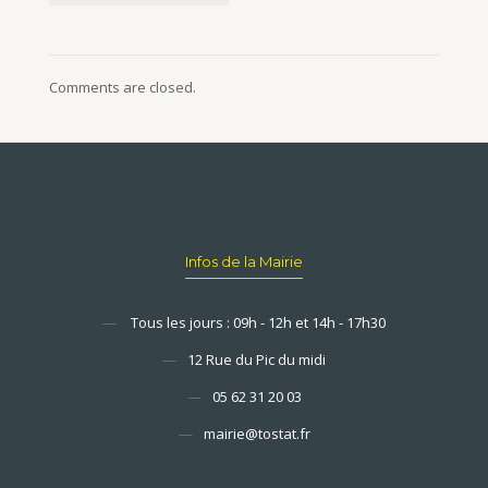
Comments are closed.
Infos de la Mairie
—
Tous les jours : 09h - 12h et 14h - 17h30
—
12 Rue du Pic du midi
—
05 62 31 20 03
—
mairie@tostat.fr